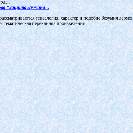
годы.
кова "Защита Лужина".
 рассматриваются генеалогия, характер и подобие безумия лерм
ем тематическая перекличка произведений.