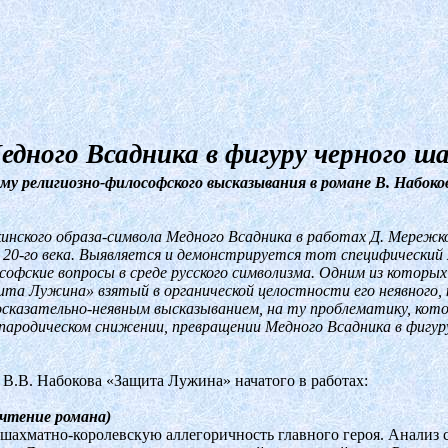
дного Всадника в фигуру черного ш
лему религиозно-философского высказывания в романе В. Набок
нского образа-символа Медного Всадника в работах Д. Мережков
и 20-го века. Выявляется и демонстрируется тот специфически
софские вопросы в среде русского символизма. Одним из которых
а Лужина» взятый в органической целостности его неявного, к
сказательно-неявным высказыванием, на ту проблематику, котор
ародическом снижении, превращении Медного Всадника в фигур
 В.В. Набокова «Защита Лужина» начатого в работах:
очтение романа)
а шахматно-королевскую аллегоричность главного героя. Анализ