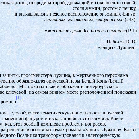
еликая доска, посреди которой, дрожащий и совершенно голый,
стоял Лужин, ростом с пешку,
и вглядывался в неясное расположение огромных фигур,
горбатых, головастых, венценосных
»(238).
«
жестокие громады, боги его бытия
»(191)
Набоков В. В.
«Защита Лужина»
 защиты, гроссмейстера Лужина, в жертвенного персонажа
трение образно-аллегорической пары Белый Конь (Белый
абокова. Мы показали как изображение петербургского
тве ключевой, на самом видном месте расположенной подсказки
[1]
 романа
.
ка, ту особую его тематическую наполненость в русской
страненной фигурой иносказания был этот символ. Какой
, как этот особый комплекс проблем и вопросов,
 разрешение в основных темах романа «Защита Лужина». Как и
Медного Всадника трансформировался в аллегорическую