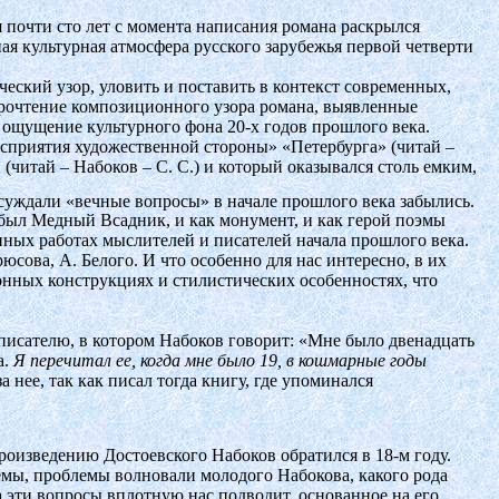
 почти сто лет с момента написания романа раскрылся
я культурная атмосфера русского зарубежья первой четверти
ческий узор, уловить и поставить в контекст современных,
 прочтение композиционного узора романа, выявленные
 ощущение культурного фона 20-х годов прошлого века.
восприятия художественной стороны» «Петербурга» (читай –
читай – Набоков – С. С.) и который оказывался столь емким,
суждали «вечные вопросы» в начале прошлого века забылись.
 был Медный Всадник, и как монумент, и как герой поэмы
ых работах мыслителей и писателей начала прошлого века.
сова, А. Белого. И что особенно для нас интересно, в их
ионных конструкциях и стилистических особенностях, что
писателю, в котором Набоков говорит: «Мне было двенадцать
а.
Я перечитал ее, когда мне было 19, в кошмарные годы
а нее, так как писал тогда книгу, где упоминался
произведению Достоевского Набоков обратился в 18-м году.
емы, проблемы волновали молодого Набокова, какого рода
а эти вопросы вплотную нас подводит, основанное на его