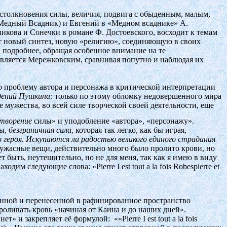
 столкновения силы, величия, подвига с обыденным, малым,
Медный Всадник) и Евгений в «Медном всаднике» А.
никова и Сонечки в романе Ф. Достоевского, восходит к темам
т новый синтез, новую «религию», соединяющую в своих
 подробнее, обращая особенное внимание на те
вляется Мережковским, сравнивая попутно и наблюдая их
 проблему автора и персонажа в критической интерпретации
едений Пушкина:
только по этому обломку недовершенного мира
е мужества, во всей силе творческой своей деятельности, еще
творение
силы» и уподобление «автора», «персонажу».
ны,
безграничная сила
, которая так легко, как бы играя,
 героя
.
Искупаются ли радостью великого единого страдания
 ужасные вещи, действительно много было пролито крови, но
т быть, неутешительно, но не для меня, так как я имею в виду
дим следующие слова: «Pierre I est tout a la fois Robespierre et
нной и перенесенной в рафинированное пространство
роливать кровь «начиная от Каина и до наших дней».
 нет» и закрепляет её формулой:
««Pierre I est tout a la fois