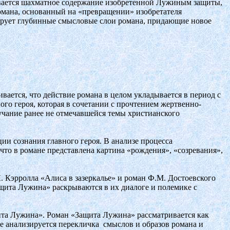
ывается шахматное содержание изобретенной Лужиным защиты,
омана, основанный на «превращении» изобретателя
ирует глубинные смысловые слои романа, придающие новое
ается, что действие романа в целом укладывается в период с
ного героя, которая в сочетании с прочтением жертвенно-
учание ранее не отмечавшейся темы христианского
ии сознания главного героя. В анализе процесса
то в романе представлена картина «рождения», «созревания»,
. Кэрролла «Алиса в зазеркалье» и роман Ф.М. Достоевского
щита Лужина» раскрываются в их диалоге и полемике с
ита Лужина». Роман «Защита Лужина» рассматривается как
е анализируется перекличка смыслов и образов романа и