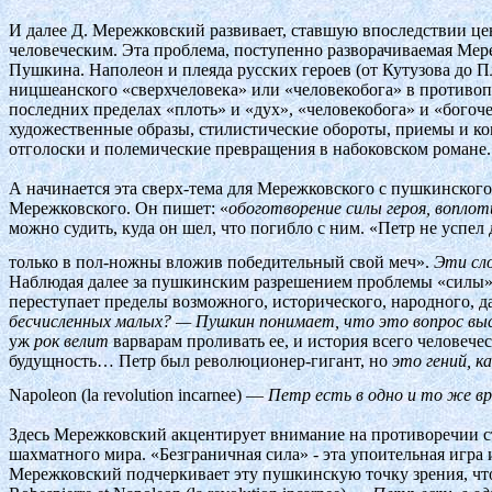
И далее Д. Мережковский развивает, ставшую впоследствии це
человеческим. Эта проблема, поступенно разворачиваемая Мер
Пушкина. Наполеон и плеяда русских героев (от Кутузова до П
ницшеанского «сверхчеловека» или «человекобога» в противо
последних пределах «плоть» и «дух», «человекобога» и «богоч
художественные образы, стилистические обороты, приемы и к
отголоски и полемические превращения в набоковском романе.
А начинается эта сверх-тема для Мережковского с пушкинско
Мережковского. Он пишет: «
обоготворение силы героя, воплот
можно судить, куда он шел, что погибло с ним. «Петр не успел
только в пол-ножны вложив победительный свой меч».
Эти сл
Наблюдая далее за пушкинским разрешением проблемы «силы»,
переступает пределы возможного, исторического, народного, д
бесчисленных малых? — Пушкин понимает, что это вопрос вы
уж
рок велит
варварам проливать ее, и история всего человечес
будущность… Петр был революционер-гигант, но
это гений, к
Napoleon (la revolution incarnee) —
Петр есть в одно и то же вр
Здесь Мережковский акцентирует внимание на противоречии с
шахматного мира. «Безграничная сила» - эта упоительная игра
Мережковский подчеркивает эту пушкинскую точку зрения, что