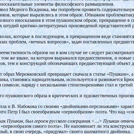
иносказательные элементы философского размышления.
имвол Медного Всадника, мы попробуем проявить содержательную
нков, которые выразились в этом образе. Обнажим проблематик
зного иносказания в этом пушкинском образе, превращение в с
воих штудий критико-литературных произведений представителей 
мволах, которые в последующем, в превращенном виде становят
разах проблем, «вечных вопросов», задач поставленных предшес
реемственность образов ни в ком случае не следует рассматриват
ом же языке, на котором выражался предшественник, и новые эл
лов, тем и конструкций обозначающих предшествующий объект д
образ Мережковский превращает сначала в статье «Пушкин», а 
ика, становясь нарицательным, используется и развивается Брю
символе, наряду с несколькими стихотворениями стал и третий 
го пушкинского образа в критических и художественных произв
олла и В. Набокова со своими «двойниками-персонажами» харак
 что Петр
I
был своеобразным «первообразом» поэта. Что над «
 как Пушкин, был героем русского созерцания.<…>
Пушкин отвеча
, «первообразом самого поэта». Не напоминает ли эта конструк
ый, в свою очередь, «придумал» своего шахматного двойника.