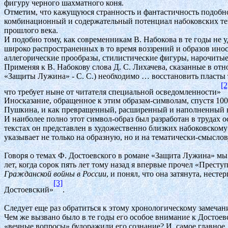
фигуру черного шахматного коня.
Отметим, что кажущуюся странность и фантастичность подобно
комбинационный и содержательный потенциал набоковских текс
прошлого века.
И подобно тому, как современникам В. Набокова в те годы не у
широко распространенных в то время воззрений и образов ино
аллегорические прообразы, стилистические фигуры, нарочитые
Применяя к В. Набокову слова Д. С. Лихачева, сказанные в от
«Защиты Лужина» - С. С.) необходимо … восстановить пласты т
[2
что требует ныне от читателя специальной осведомленности»
Иносказание, обращенное к этим образам-символам, спустя 100
Пушкина, и как превращенный, расширенный и наполненный н
И наиболее полно этот символ-образ был разработан в трудах о
текстах он представлен в художественно близких набоковскому
указывает не только на образную, но и на тематически-смысло
Говоря о темах Ф. Достоевского в романе «Защита Лужина» м
лет, когда сорок пять лет тому назад я впервые прочел «Прест
Гражданской войны в России
, и понял, что она затянута, несте
[3]
Достоевский»
.
Следует еще раз обратиться к этому хронологическому замечан
Чем же вызвано было в те годы его особое внимание к Достоев
«вечные вопросы» будоражили его сознание? И, самое главное, 