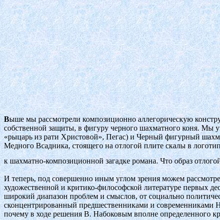
В
ыше мы рассмотрели композиционно аллегорическую констру
собственной защиты, в фигуру черного шахматного коня. Мы 
«рыцарь из рати Христовой», Пегас) и Черный фигурный шахма
Медного Всадника, стоящего на отлогой плите скалы в логоти
к шахматно-композиционной загадке романа. Что образ отлог
И теперь, под совершенно иным углом зрения можем рассмотре
художественной и критико-философской литературе первых дес
широкий диапазон проблем и смыслов, от социально политичес
сконцентрированный предшественниками и современниками Наб
почему в ходе решения В. Набоковым вполне определенного к