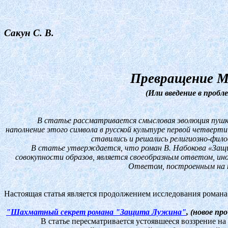
Сакун С. В.
Превращение Ме
(Или введение в проб
В статье рассматривается смысловая эволюция пушки
наполнение этого символа в русской культуре первой четверт
ставились и решались религиозно-фило
В статье утверждается, что роман В. Набокова «Защит
совокупности образов, является своеобразным ответом, ино
Ответом, построенным на п
Настоящая статья является продолжением исследования романа
"Шахматный секрет романа "Защита Лужина"
, (новое пр
В статье пересматривается устоявшееся воззрение н