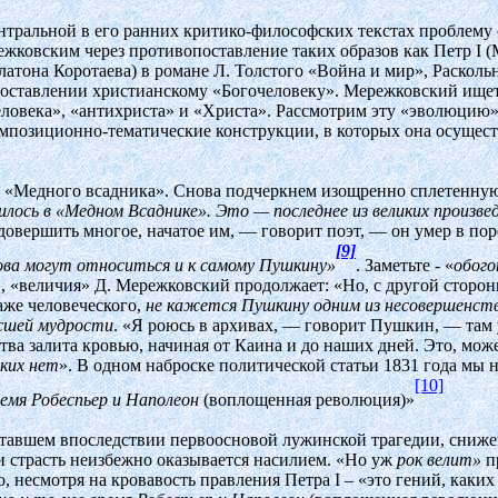
нтральной в его ранних критико-философских текстах проблему
ежковским через противопоставление таких образов как Петр
I
(
латона Коротаева) в романе Л. Толстого «Война и мир», Расколь
поставлении христианскому «Богочеловеку». Мережковский ище
еловека», «антихриста» и «Христа». Рассмотрим эту «эволюцию»
омпозиционно-тематические конструкции, в которых она осущест
го «Медного всадника». Снова подчеркнем изощренно сплетенную
илось в «Медном Всаднике». Это — последнее из великих произв
 довершить многое, начатое им, — говорит поэт, — он умер в пор
[9]
ова могут относиться и к самому Пушкину»
. Заметьте - «
обого
 «величия» Д. Мережковский продолжает: «Но, с другой сторо
аже человеческого,
не кажется Пушкину одним из несовершенств
сшей мудрости
. «Я роюсь в архивах, — говорит Пушкин, — там
тва залита кровью, начиная от Каина и до наших дней. Это, може
аких нет
». В одном наброске политической статьи 1831 года мы нахо
[10]
емя Робеспьер и Наполеон
(воплощенная революция)»
тавшем впоследствии первоосновой лужинской трагедии, сниже
 и страсть неизбежно оказывается насилием. «Но уж
рок велит»
п
, несмотря на кровавость правления Петра
I
– «это гений, каких