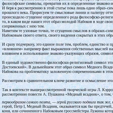
философские символы, превратив их в определенные знаково-
И беря к рассмотрению в этой статье пока лишь один образ–с
прошлого века. Прорисуем те смысловые линии и палитру отте
происходило сгущение определенного рода философско-религио
то, в каком виде нашел этот образ молодой Набоков в ходе с
сопряженных с нею тем.
Наметим те узловые точки, те сгущения смыслов в образах-си
Набоковым своего ответа, своего видения сокрытых в этих об
И сразу подчеркну, это единое поле тем, проблем, единство и п
«влиянием» например факт выражения собственных мыслей на т
влиянием и использование знаково-указующих образов, симво
В единый художественно-философски-религиозный символ этот 
Достоевский». В дальнейшем этот образ символ Медного Всадн
Набокова на проблематику заложенную современниками в этом 
Рассмотрим в сравнительном ключе развитие и осмысление это
Так в контексте вышерассмотренной творческой игры Л. Кэрр
рассмотрению повести А. Пушкина «Медный всадник», о том,
первообразом самого поэта, — герой русского подвига так же,
герой, Петр
I
, Медный Всадник, оказывается как бы предтечей
коня, или сочиненного Набоковым гроссмейстера Лужина котор