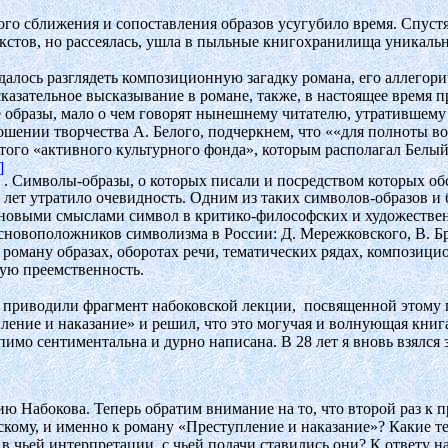
го сближения и сопоставления образов усугубило время. Спустя
тов, но рассеялась, ушла в пыльные книгохранилища уникальна
далось разглядеть композиционную загадку романа, его аллегори
сказательное высказывание в романе, также, в настоящее время
 образы, мало о чем говорят нынешнему читателю, утратившему
ношении творчества А. Белого, подчеркнем, что ««для полноты 
ого «активного культурного фонда», которым располагал Белый (
]
. Символы-образы, о которых писали и посредством которых об
 лет утратило очевидность. Одним из таких символов-образов и
овыми смыслами символ в критико-философских и художественн
сновоположников символизма в России: Д. Мережковского, В. Брю
 роману образах, оборотах речи, тематических рядах, композиц
вую преемственность.
ы приводили фрагмент набоковской лекции,
посвященной этому 
упление и наказание» и решил, что это могучая и волнующая книг
рпимо сентиментальна и дурно написана. В 28 лет я вновь взялся з
ию Набокова. Теперь обратим внимание на то, что второй раз к 
скому, и именно к роману «Преступление и наказание»? Какие т
в чьей интерпретации, с чьей подачи ставились они? К ответу н