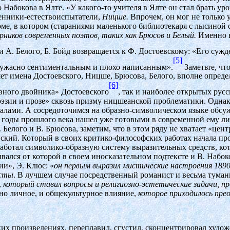
Набокова в Ялте. «У какого-то учителя в Ялте он стал брать ур
венники-естествоиспытатели,
Ницше.
Впрочем, он мог не только 
ме, в котором (стараниями маленького библиотекаря с лысиной
ников современных поэтов, таких как Брюсов и Белый.
Именно 
 А. Белого, Б. Бойд возвращается к Ф. Достоевскому: «Его сужд
[5]
 ужасно сентиментальным и плохо написанным».
Заметьте, чт
яет имена Достоевского, Ницше, Брюсова, Белого, вполне опред
[6]
вного двойника» Достоевского
, так и наиболее открытых рус
поэзии и прозе» сквозь призму ницшеанской проблематики. Одн
алами. А сосредоточимся на образно-символическом языке обсуж
е годы прошлого века нашел уже готовыми в современной ему ли
Белого и В. Брюсова, заметим, что в этом ряду не хватает «цен
кий. Который в своих критико-философских работах начала про
работал символико-образную систему выразительных средств, к
ивался от которой в своем иносказательном подтексте и В. Набок
ии», Э. Клюс: «
он первым выразил мистические настроения 1890-
исты
. В лучшем случае посредственный романист и весьма тума
,
который ставил вопросы и религиозно-эстетические задачи, п
но личное, и общекультурное влияние,
которое приходилось пре
х произведениях, переплавил, сгустил, сконцентрировал худож