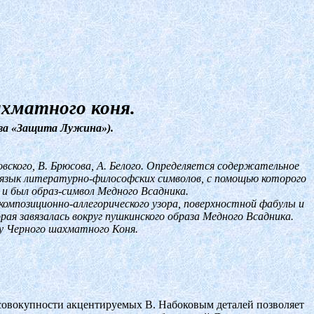
ахматного коня.
ова «Защита Лужина»).
ского, В. Брюсова, А. Белого. Определяется содержательное
й язык литературно-философских символов, с помощью которого
 и был образ-символ Медного Всадника.
омпозиционно-аллегорического узора, поверхностной фабулы и
ая завязалась вокруг пушкинского образа Медного Всадника.
у Черного шахматного Коня.
 совокупности акцентируемых В. Набоковым деталей позволяет