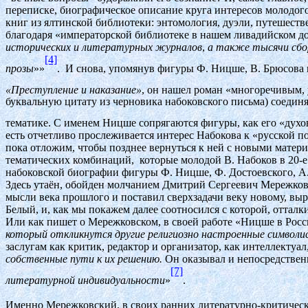
переписке, биографическое описание круга интересов молодого 
книг из ялтинской библиотеки: энтомология, дуэли, путешест
благодаря «императорской библиотеке в нашем ливадийском до
исторических и литературных журналов
,
а также тысячи сбор
[4]
прозы
»»
.
И снова, упомянув фигуры Ф. Ницше, В. Брюсова и
«Преступление и наказание»
, он нашел роман «многоречивым,
буквальную цитату из черновика набоковского письма) соедин
тематике. С именем Ницше сопрягаются фигуры, как его «духо
есть отчетливо прослеживается интерес Набокова к «русской 
пока отложим, чтобы позднее вернуться к ней с новыми матери
тематических комбинаций,
которые молодой В. Набоков в 20-
набоковской биографии фигуры Ф. Ницше, Ф. Достоевского, А. 
Здесь утаён, обойден молчанием Дмитрий Сергеевич Мережковс
мысли века прошлого и поставил сверхзадачи веку новому, вы
Белый, и, как мы покажем далее соотносился с которой, отталк
Или как пишет о Мережковском, в своей работе «Ницше в Росс
который откликнутся другие религиозно настроенные символ
заслугам как критик, редактор и организатор, как интеллектуал
собственные пути к их решению.
Он оказывал и непосредствен
[7]
литературной индивидуальности
»
.
Именно Мережковский, в своих ранних литературно-критически