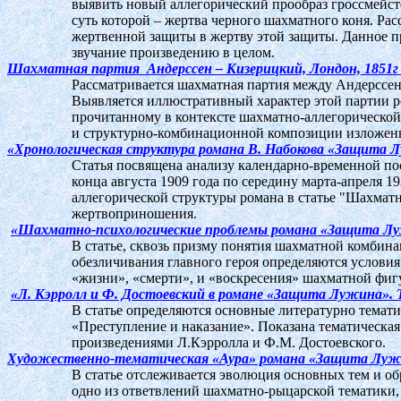
выявить новый аллегорический прообраз гроссмейс
суть которой – жертва черного шахматного коня. Р
жертвенной защиты в жертву этой защиты. Данное 
звучание произведению в целом.
Шахматная партия Андерссен – Кизерицкий, Лондон, 1851г
Рассматривается шахматная партия между Андерссе
Выявляется иллюстративный характер этой партии 
прочитанному в контексте шахматно-аллегорической
и структурно-комбинационной композиции изложенн
«Хронологическая структура романа В. Набокова «Защита 
Статья посвящена анализу календарно-временной пос
конца августа 1909 года по середину марта-апреля 1
аллегорической структуры романа в статье "Шахмат
жертвоприношения.
«Шахматно-психологические проблемы романа «Защита Л
В статье, сквозь призму понятия шахматной комбина
обезличивания главного героя определяются условия
«жизни», «смерти», и «воскресения» шахматной фиг
«Л. Кэрролл и Ф. Достоевский в романе «Защита Лужина».
В статье определяются основные литературно темати
«Преступление и наказание». Показана тематическа
произведениями Л.Кэрролла и Ф.М. Достоевского.
Художественно-тематическая «Аура» романа «Защита Лужин
В статье отслеживается эволюция основных тем и о
одно из ответвлений шахматно-рыцарской тематики, 