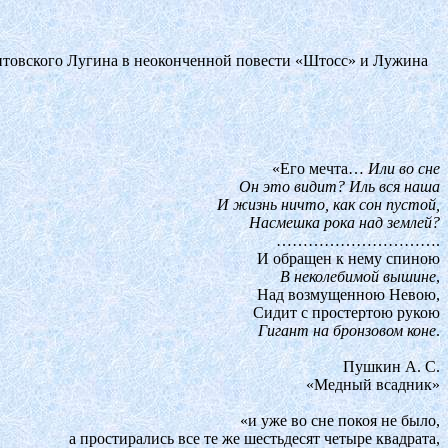
онтовского Лугина в неоконченной повести «Штосс» и Лужина
«Его мечта…
Или во сне
Он это видит? Иль вся наша
И жизнь ничто, как сон пустой,
Насмешка рока над землей?
………………………….
И обращен к нему спиною
В неколебимой вышине
,
Над возмущенною Невою,
Сидит с простертою рукою
Гигант на бронзовом коне
.
Пушкин А. С.
«Медный всадник»
«и уже во сне покоя не было,
а простирались все те же шестьдесят четыре квадрата,