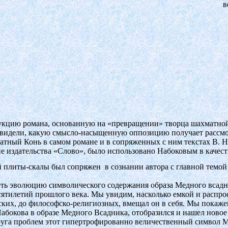
в
кцию романа, основанную на «превращении» творца шахматной
увидели, какую смысло-насыщенную оппозицию получает рассмо
тный Конь в самом романе и в сопряженных с ним текстах В. Н
пе издательства «Слово», было использовано Набоковым в качес
ой плиты-скалы был сопряжен
в сознании автора с главной темой
ть эволюцию символического содержания образа Медного всадни
ятилетий прошлого века. Мы увидим, насколько емкой и распро
ких, до философско-религиозных, вмещал он в себя. Мы покажем
окова в образе Медного Всадника, отобразился и нашел новое
руга проблем этот гипертрофированно величественный символ 