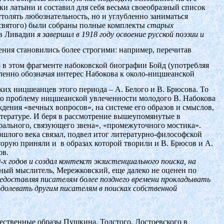
оки латыни и составил для себя весьма своеобразный список
утолять любознательность, но и углубленно заниматься
 святого) были собраны полные комплекты
старых
в Ливадии
я завершил в 1918 году освоение русской поэзии и
ения становились более строгими: например, перечитав
о в этом фрагменте набоковской биографии Бойд (употребляя
еленно обозначая интерес Набокова к около-ницшеанской
ских ницшеанцев этого периода – А. Белого и В. Брюсова. То
ако проблему ницшеанской увлеченности молодого В. Набокова
дения «вечных вопросов», на системе его образов и смыслов,
тературе. И беря в рассмотрение вышеупомянутые в
трального, связующего звена», «промежуточного мостика».
шлого века связал, подвел итог литературно-философской
оторую приняли и
в образах которой творили и В. Брюсов и А.
ов.
х годов и создал контекст экзистенциального поиска, на
нный мыслитель, Мережковский, еще далеко не оценен по
редоставляя писателям более позднего времени прокладывать
одолевать другим писателям в поисках собственной
ественные образы Пушкина, Толстого, Достоевского в