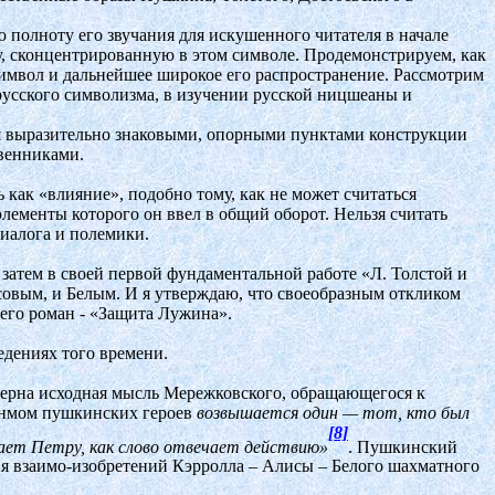
 полноту его звучания для искушенного читателя в начале
у, сконцентрированную в этом символе. Продемонстрируем, как
имвол и дальнейшее широкое его распространение. Рассмотрим
русского символизма, в изучении русской ницшеаны и
ся выразительно знаковыми, опорными пунктами конструкции
твенниками.
ь как «влияние», подобно тому, как не может считаться
ементы которого он ввел в общий оборот. Нельзя считать
иалога и полемики.
затем в своей первой фундаментальной работе «Л. Толстой и
совым, и Белым. И я утверждаю, что своеобразным откликом
его роман - «Защита Лужина».
едениях того времени.
терна исходная мысль Мережковского, обращающегося к
сонмом пушкинских героев
возвышается один — тот, кто был
[8]
ет Петру, как слово отвечает действию»
. Пушкинский
ция взаимо-изобретений Кэрролла – Алисы – Белого шахматного