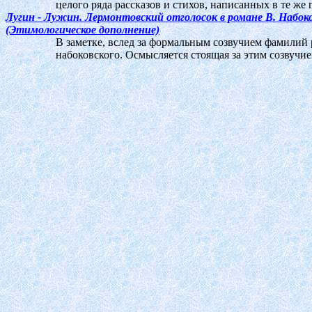
целого ряда рассказов и стихов, написанных в те же 
Лугин - Лужин.
Лермонтовский отголосок в романе В. Набо
(Этимологическое дополнение)
В заметке, вслед за формальным созвучием фамилий
набоковского. Осмысляется стоящая за этим созвучи