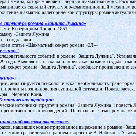
тера Лужина, которым является черный шахматный конь. Раскр
ассматривается скрытый структурно-композиционный механизм р
прочтение шахматно-аллегорической структуры романа актуализ
 в структуре романа «Защита Лужина»
ным и Кизерицким Лондон. 1851г.
роману «Защита Лужина»
 его подкладки
ой в статье «Шахматный секрет романа «ЗЛ»».
Лужина»"
ледовательности событий в романе "Защита Лужина". Устанавлив
929 года. Выявляется пасхально-апрельская разметка судьбы глав
ный секрет романа "Защита Лужина", сообщает произведению зв
ужина»»
ции, анализируется психологическая необходимость трансформац
 и причины возникновения суицидной ситуации. Показывается, ч
уры – Чёрного Коня.
 Тематическая традиция»
ческие источники-предтечи романа «Защита Лужина»: повесть Л
я преемственность произведений. Центральные темы романа «За
а» в набоковском творчестве.
бразов, нашедших концентрированное выражение в романе «Защ
отчетливо различимой в раннем творчестве В. Набокова. А такж