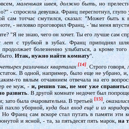
овсем,
маленькая швея, должно быть,
но прелест
о?" - спросила девушка. Франц переглотнул, глупо 
й сам тотчас смутился, сказал: "Может быть к 
оте, - неловко проговорил Франц, - 'вы меня впусти
те? "Я не знаю, чего он хочет. Ты его лучше сам сп
их лет
с трубкой в зубах. Франц приподнял шля
о продолжает болезненно улыбаться, а кроме того
абыто.
Итак, нужно найти комнату
".
[14]
четырех различных кварталах
. Строго говоря,
таток. В одной, например, было еще не убрано, и,
 каким-то вялым отчаянием отвечала на его вопро
мер ее муж, -
и, решив так, не мог уже справитьс
но развить
. В другой комнате недочет был попроще
[15]
 зато была очаровательна. В третьей
,
оказалис
ой пахло уборной
, куда был вход ещё и из коридор
 Но Франц сам вскоре стал путать в памяти эти 
ронутой и ясной, - та, за пятьдесят пять марок,
на 