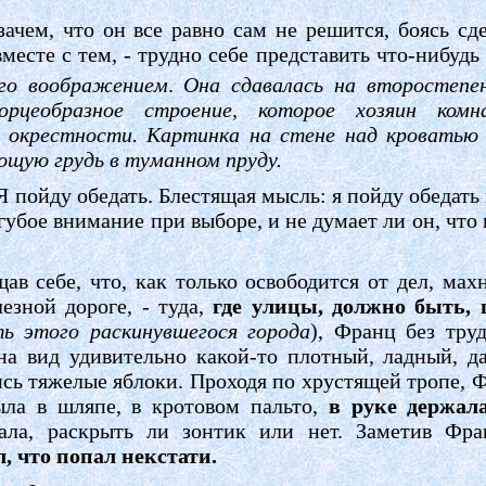
зачем, что он все равно сам не решится, боясь сд
есте с тем, - трудно себе представить что-нибудь 
его воображением
.
Она сдавалась на второстепен
орцеобразное строение, которое хозяин ком
о окрестности. Картинка на стене над кроватью
ющую грудь в туманном пруду.
. Я пойду обедать. Блестящая мысль: я пойду обедать
губое внимание при выборе, и не думает ли он, что
ав себе, что, как только освободится от дел, мах
езной дороге, - туда,
где улицы, должно быть,
ть этого раскинувшегося города
), Франц без тру
на вид удивительно какой-то плотный, ладный, д
ись тяжелые яблоки. Проходя по хрустящей тропе, 
ыла в шляпе, в кротовом пальто,
в руке держал
ала, раскрыть ли зонтик или нет. Заметив Фра
л, что попал некстати.