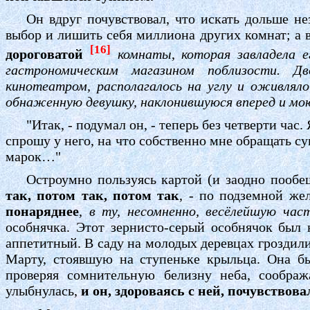
Он вдруг почувствовал, что искать дольше не
выбор и лишить себя миллиона других комнат; а вм
[16]
дороговатой
комнаты
,
которая завладела 
гастрономическим магазином поблизости. Дв
кинотеатром, располагалось на углу и оживлял
обнаженную девушку, наклонившуюся вперед и мо
"Итак, - подумал он, - теперь без четверти час
спрошу у него, на что собственно мне обращать су
марок…"
Остроумно пользуясь картой (и заодно пообещ
так, потом так, потом так
, - по подземной жел
понаряднее
, в ту, несомненно, весёлейшую час
особнячка. Этот зернисто-серый особнячок был 
аппетитный. В саду на молодых деревцах гроздил
Марту, стоявшую на ступеньке крыльца. Она б
проверяя сомнительную белизну неба, соображ
улыбнулась,
и он, здороваясь с ней, почувствова