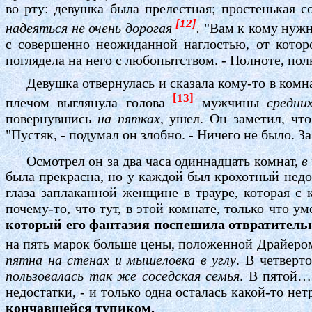
во рту: девушка была прелестная; простенькая с
[12]
надеяться не очень дорогая
.
"Вам к кому нужн
с совершенно неожиданной наглостью, от которо
поглядела на него с любопытством. - Полноте, полн
Девушка отвернулась и сказала кому-то в комна
[13]
плечом выглянула голова
мужчины
средн
повернувшись
на пятках
, ушел. Он заметил, чт
"Пустяк, - подумал он злобно. - Ничего не было. З
Осмотрел он за два часа одиннадцать комнат,
в 
была прекрасна, но у каждой был крохотный недос
глаза заплаканной женщине в трауре, которая с
почему-то, что тут, в этой комнате, только что у
который его фантазия поспешила отвратитель
на пять марок больше цены, положенной Драйером;
пятна на стенах и мышеловка в углу
. В четверт
пользовалась так же соседская семья
. В пятой…
недостатки, - и только одна осталась какой-то нет
кончавшейся тупиком.