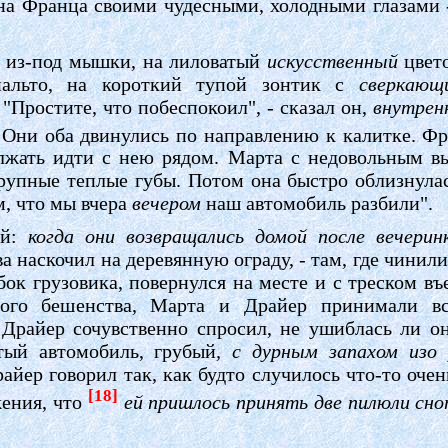
 на Франца своими чудесными, холодными глазами 
м из-под мышки, на лиловатый
искусственный
цвет
альто, на короткий тупой зонтик с
сверкаю
"Простите, что побеспокоил", - сказал он,
внутренн
. Они оба двинулись по направлению к калитке. Фр
олжать идти с нею рядом. Марта с недовольным 
крупные теплые губы. Потом она быстро облизнулас
м, что мы вчера
вечером
наш автомобиль разбили".
ый:
когда они возвращались домой после вечерин
ва наскочил на деревянную ограду, - там, где чинил
бок грузовика, повернулся на месте и с треском въе
ного бешенства, Марта и Драйер принимали в
 Драйер сочувственно спросил, не ушиблась ли он
тый автомобиль, грубый
, с дурным запахом изо
йер говорил так, как будто случилось что-то очен
[18]
жения, что
ей пришлось принять две пилюли сно