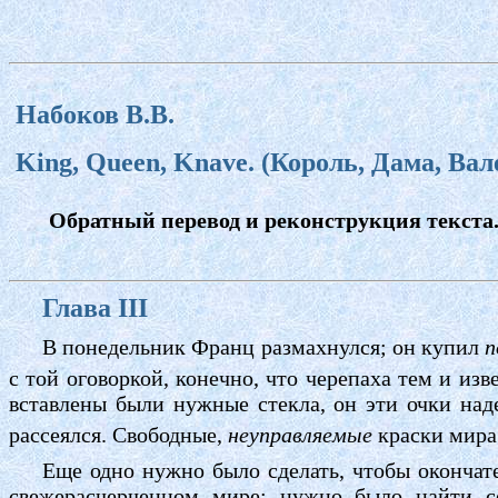
Набоков В.В.
King, Queen, Knave. (Король, Дама, Вале
Обратный перевод и реконструкция текста
Глава III
В понедельник Франц размахнулся; он купил
п
с той оговоркой, конечно, что черепаха тем и изв
вставлены были нужные стекла, он эти очки над
рассеялся. Свободные,
неуправляемые
краски мира
Еще одно нужно было сделать, чтобы окончат
свежерасчерченном мире: нужно было найти с