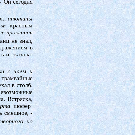
- Он сегодня
ок,
анютины
щим
красным
е проклиная
анц не знал,
выражением в
ь и сказала:
ки с чаем и
и трамвайные
хал в столб.
севозможные
а. Встряска,
 рта
шофер
ь смешное, -
творного, но