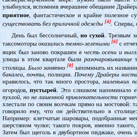
улыбнулся, вспомнив вчерашнее обещание Драйера
приятное
, фантастическое и крайне полезное с
[4]
существовать без приличной одежды
.
Сперва, 
День был бессолнечный,
но сухой
. Трезвым х
[6]
таксомоторы
оказались темно-зелеными
с отче
ящик был заново покрашен
в честь осени и выгл
улицы в этом квартале были
разочаровывающе
[8]
столицы.
Было занятно
запоминать их названи
бакалеи, почты,
полиции.
Почему Драйеры наст
нравилось, что так много простора,
маленьких п
огородов,
пустырей
. Это слишком напоминало
е
пухлой, но не лишенной привлекательности
горнич
хлестали по своим волчкам прямо на мостовой: та
говорило ему, что он действительно в столиц
Например: клетчатые шаровары, подобранные меш
шерстяном чулке; такого покроя, именно такого,
Затем был щеголь в двубортном пиджаке, очень 