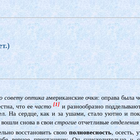
т.)
.
о совету оптика
американские очки: оправа была че
[1]
естна, что ее
часто
и разнообразно подделывают
ел. На сердце, как и за ушами, стало уютно и по
 вошли снова в свои
строгие
отчетливые
отделения
ельно восстановить свою
полновесность
, осесть, 
ебе верное пристанище: Он снисходительно
и с