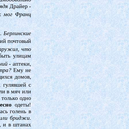
ядя
Драйер -
ак мог Франц
а.
Берлинские
ний почтовый
аружил, что
 быть улицам
ний -
аптеки,
нтра?
Ему не
щихся домов,
, гулявшей с
ли в мяч или
 только одно
есно
одеты!
ась голень в
сили бриджи
.
, и в штанах