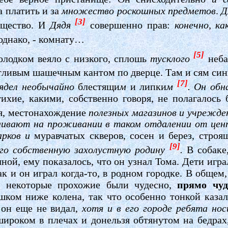
 платить и за
множество роскошных предметов
.
Д
[3]
ущество. И
Дядя
совершенно прав:
конечно, к
однако, - комнату…
[5]
олодком веяло с низкого, сплошь
тусклого
неб
тливым шашечным кантом по дверце. Там и сям си
[7]
ядел необычайно
блестящи
м
и липки
м
.
Он обн
тихие, какими, собственно говоря, не полагалось
я, местонахождение
полезных магазинов и учрежде
аивают на проживании в таком отдалении от це
арков и
муравчатых скверов, сосен и берез, строя
[9]
го собственную захолустную родину
.
В собаке
ной, ему показалось, что он узнал Тома. Дети игра
к и он играл когда-то, в родном городке. В общем,
е: некоторые прохожие были чудесно,
прямо чуд
ком ниже колена, так что особенно тонкой казал
 он еще не видал,
хотя и в его городе ребята но
широком в плечах и донельзя обтянутом на бедрах