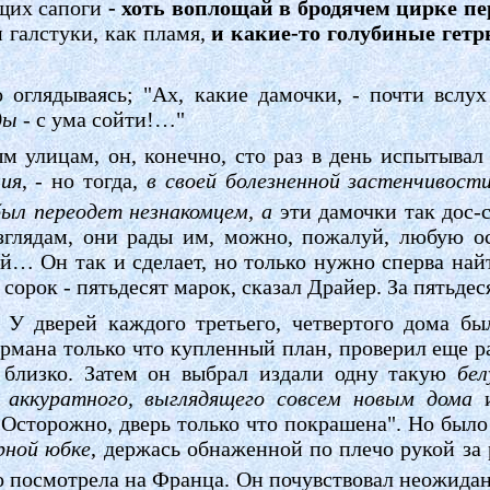
ющих сапоги
- хоть воплощай в бродячем цирке пе
 галстуки, как пламя,
и какие-то голубиные гет
оглядываясь; "Ах, какие дамочки, - почти вслу
ды
- с ума сойти!…"
м улицам, он, конечно, сто раз в день испытывал
ния
, - но тогда
, в своей болезненной застенчивост
был переодет незнакомцем, а
эти дамочки так дос
глядам, они рады им, можно, пожалуй, любую о
ей… Он так и сделает, но только нужно сперва най
а сорок - пятьдесят марок, сказал Драйер. За пятьде
 У дверей каждого третьего, четвертого дома бы
армана только что купленный план, проверил еще ра
- близко. Затем он выбрал издали одну такую
бе
у аккуратного, выглядящего совсем новым дома
и
"Осторожно, дверь только что покрашена". Но было
рной юбке
, держась обнаженной по плечо рукой за 
о посмотрела на Франца. Он почувствовал неожида