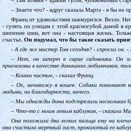
– Знаете что? - вдруг сказала Марта - я бы не п
Франц от удовольствия зажмурился. Везло. Нео
- гулять по улицам с этой красногубой дамой в к
шипение шин, вот она - настоящая жизнь. Тольк
счастье
. Он подумал, что бы такое сказать при
- А где же мистер Том сегодня? - спросил он. -
–
Нет, он заперт в сарае садовника. Он хо
приемлемы в качестве домашних любимчиков, толь
–
Кошки чистые, - сказал Франц.
–
Ох, ненавижу я кошек. Собаки понимают к
людьми, ни благодарности, ничего.
–
Мы однажды дома подстрелили нескольких бро
–
Что-то с моим левым каблуком, - сказала М
Она положила два легких пальца ему на плечо 
она счистила мертвый лист, проколотый ее каблу