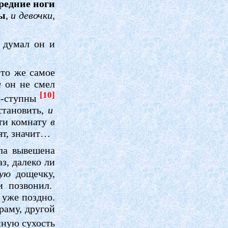
редние ноги
ры
,
и девочки,
х думал он и
 то же самое
и
он не смел
[10]
-c-cтупны
становить,
и
ти комнату
в
сят, значит…
ла вывешена
з, далеко ли
лую
дощечку,
 позвонил.
 уже поздно.
раму, другой
нную сухость