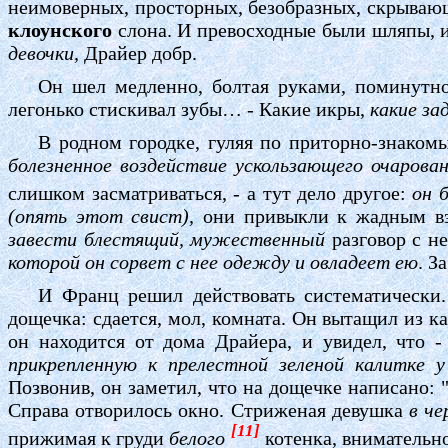
неимоверных, просторных, безобразных, скрыва
клоунского
слона. И превосходные были шляпы, и
девочки,
Драйер добр.
Он шел медленно, болтая руками, поминутно 
легонько стискивал зубы… - Какие икры,
какие за
В родном городке, гуляя по приторно-знакомы
болезненное воздействие ускользающего очарова
слишком засматриваться, - а тут дело другое:
он 
(опять этот свист),
они привыкли к жадным вз
завести блестящий, мужественный
разговор с н
которой он сорвет с нее одежду и овладеет ею
. З
И Франц решил действовать систематически.
дощечка: сдается, мол, комната. Он вытащил из к
он находится от дома Драйера, и увидел, что 
прикрепленную к прелестной зеленой калитке 
Позвонив, он заметил, что на дощечке написано: 
Справа отворилось окно. Стриженая девушка
в че
[11]
прижимая к груди
белого
котенка, внимательн