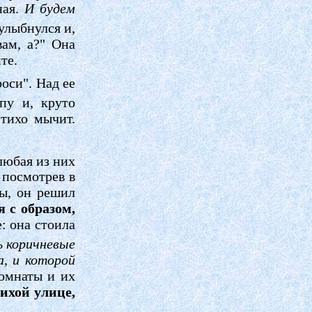
ная.
И будем
улыбнулся и,
вам, а?" Она
те.
роси". Над ее
пу и, круто
 тихо мычит.
 любая из них
 посмотрев в
сы, он решил
я с образом,
: она стоила
ь коричневые
а, и которой
комнаты и их
тихой улице,