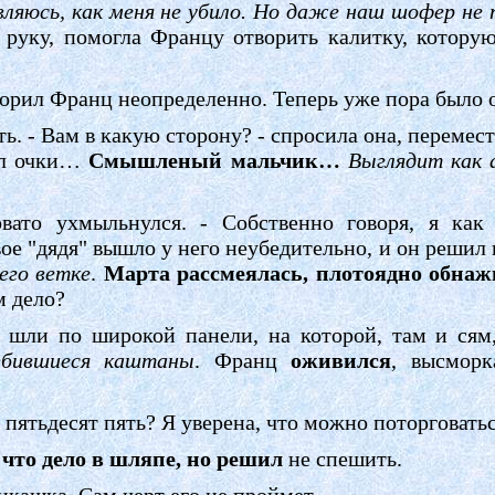
ляюсь, как меня не убило. Но даже наш шофер не 
 руку, помогла Францу отворить калитку, котору
оворил Франц неопределенно. Теперь уже пора было 
ь. - Вам в какую сторону? - спросила она, перемест
пил очки…
Смышленый мальчик…
Выглядит как 
вато ухмыльнулся. - Собственно говоря, я как
вое "дядя" вышло у него неубедительно, и он решил 
 его ветке
.
Марта рассмеялась, плотоядно обнаж
м дело?
 шли по широкой панели, на которой, там и сям,
бившиеся каштаны
. Франц
оживился
, высморк
 пятьдесят пять? Я уверена, что можно поторговатьс
,
что дело в шляпе, но решил
не спешить.
икашка. Сам черт его не проймет…