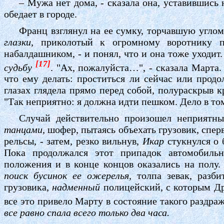
– Мужа нет дома, - сказала она, уставившись
обедает в городе.
Франц взглянул на ее сумку, торчавшую угло
глазки,
приколотый к огромному воротнику п
набалдашником, - и понял, что и она тоже уходит. 
[17]
судьбу
. "Ах, пожалуйста…", - сказала Марта
что ему делать: проститься ли сейчас или прод
глазах глядела прямо перед собой, полураскрыв 
"Так неприятно: я должна идти пешком. Дело в то
Случай действительно произошел неприятн
танцами,
шофер, пытаясь объехать грузовик, спер
рельсы, - затем, резко вильнув,
Икар
стукнулся о 
Пока продолжался этот припадок автомобиль
положения и в конце концов оказались на полу.
поиск бусинок ее ожерелья,
толпа зевак, разби
грузовика,
надменный
полицейский, с которым Дра
все это привело Марту в состояние такого раздра
все равно спала всего только два часа.