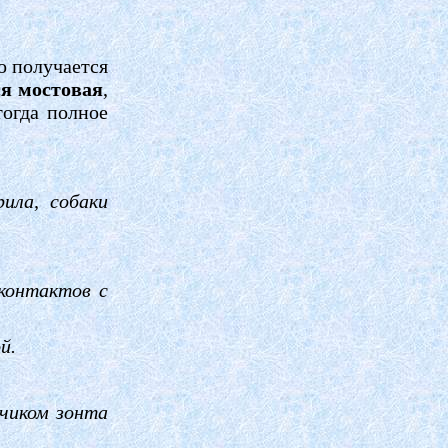
о получается
я мостовая
,
тогда полное
ила, собаки
контактов с
й.
нчиком зонта