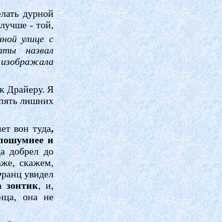
елать дурной
лучше - той,
ной улице с
наты назвал
 изображала
 к Драйеру. Я
 пять лишних
нет вон туда
,
 пошумнее и
да добрел до
аже, скажем,
Франц увидел
а зонтик
, и,
нца, она не