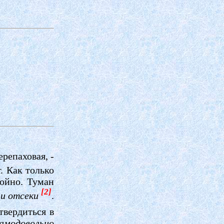
репаховая, -
. Как только
койно. Туман
[2]
 и отсеки
.
утвердиться в
амодовольно