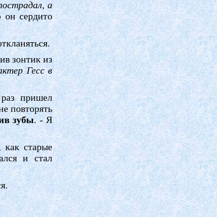
пострадал, а
ю он сердито
откланяться.
ив зонтик из
актер Гесс в
 раз пришел
не повторять
ив зубы
. - Я
 как старые
ался и стал
я.