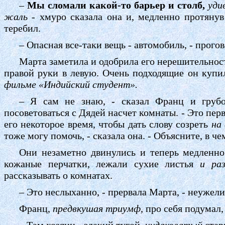
–
Мы сломали какой-то барьер и столб,
удив
жаль
- хмуро сказала она и, медленно протянув
теребил.
– Опасная все-таки вещь - автомобиль, - прог
Марта заметила и одобрила его нерешительност
правой руки в левую. Очень подходящие он ку
фильме «Индийский студент».
– Я сам не знаю, - сказал Франц и грубо
посоветоваться с Дядей насчет комнаты. - Это пер
его некоторое время, чтобы дать слову созреть
на
тоже могу помочь, - сказала она. - Объясните, в че
Они незаметно двинулись и теперь медленно
кожаные перчатки, лежали сухие листья
и раз
рассказывать о комнатах.
– Это неслыханно, - прервала Марта, - неужели
Франц,
предвкушая триумф,
про себя подумал
– Там хозяин - эдакий тугой,
чудаковатый
стар